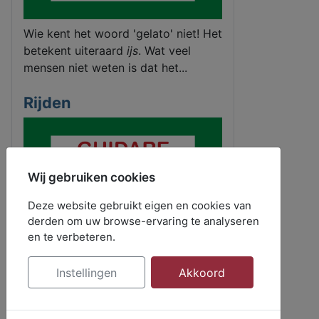
Wie kent het woord 'gelato' niet! Het
betekent uiteraard
ijs
. Wat veel
mensen niet weten is dat het...
Rijden
Wij gebruiken cookies
Deze website gebruikt eigen en cookies van
derden om uw browse-ervaring te analyseren
In het Nederlands gebruiken we
en te verbeteren.
rijden
veel vaker dan de Italiaanse
vertaling 'guidare'. 'Guidare una...
Instellingen
Akkoord
Ancora - già - di nuovo
(nog - al - weer)