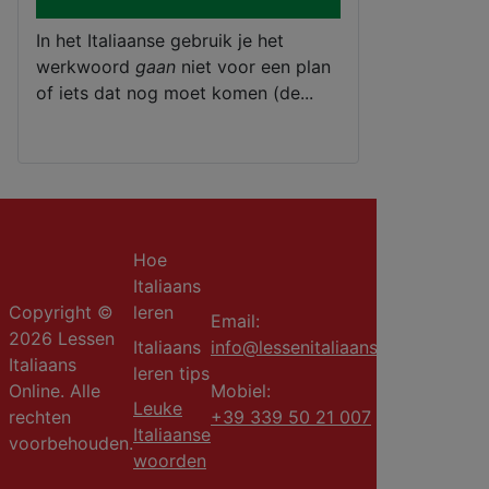
In het Italiaanse gebruik je het
werkwoord
gaan
niet voor een plan
of iets dat nog moet komen (de...
Hoe
Italiaans
Copyright ©
leren
Email:
2026 Lessen
Italiaans
info@lessenitaliaans.com
Italiaans
leren tips
Online. Alle
Mobiel:
Leuke
rechten
+39 339 50 21 007
Italiaanse
voorbehouden.
woorden