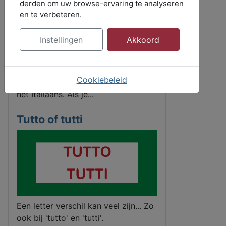
derden om uw browse-ervaring te analyseren
en te verbeteren.
Instellingen
Akkoord
Naar iets in het verleden wijzen is
Cookiebeleid
soms niet voor de hand liggend in
het Italiaans. Als je...
Tutto of tutti
Een letter verschil kan veel zijn... Zo
ook bij 'tutto' en 'tutti'.