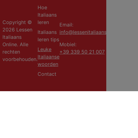
Hoe
Italiaans
Copyright ©
leren
Email:
2026 Lessen
Italiaans
info@lessenitaliaans.com
Italiaans
leren tips
Online. Alle
Mobiel:
Leuke
rechten
+39 339 50 21 007
Italiaanse
voorbehouden.
woorden
Contact